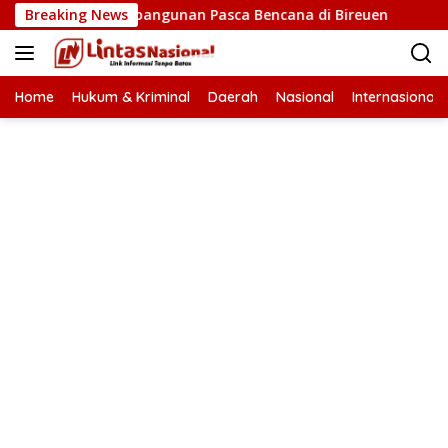
Langsung
epatan Pembangunan Pasca Bencana di Bireuen
Breaking News
Wapres 
ke
konten
Home
Hukum & Kriminal
Daerah
Nasional
Internasional