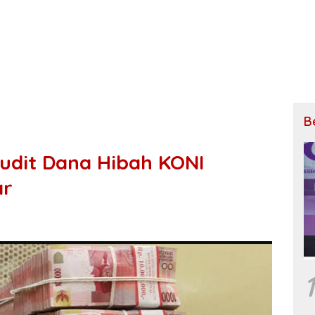
B
udit Dana Hibah KONI
ar
1