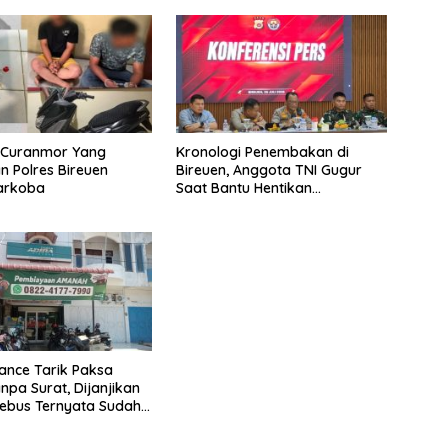
u Curanmor Yang
Kronologi Penembakan di
 Polres Bireuen
Bireuen, Anggota TNI Gugur
Narkoba
Saat Bantu Hentikan
Kendaraan Tersangka
Narkoba
nance Tarik Paksa
npa Surat, Dijanjikan
ebus Ternyata Sudah