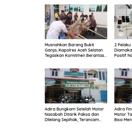
Musnahkan Barang Bukti
2 Pelak
Ganja, Kapolres Aceh Selatan
Diamakan
Tegaskan Komitmen Berantas
Positif 
Narkoba
Adira Bungkam Setelah Motor
Adira Fi
Nasabah Ditarik Paksa dan
Motor Ta
Dilelang Sepihak, Terancam
Bisa Men
Dilaporkan ke Polisi
Dilelang