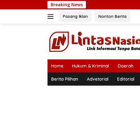
Langsung
Breaking News
ke
konten
Pasang Iklan
Nonton Berita
Home
Hukum & Kriminal
Daerah
Berita Pilihan
Advetorial
Editorial