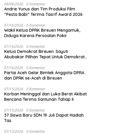
08/08/2026
0 Komentar
Andrie Yunus dan Tim Produksi Film
“Pesta Babi” Terima Tasrif Award 2026
07/16/2026
0 Komentar
Wakil Ketua DPRK Bireuen Mengamuk,
Diduga Karena Persoalan Pokir
07/16/2026
0 Komentar
Ketua Demokrat Bireuen: Sayuti
Abubakar Pilihan Tepat Untuk Demokrat
Aceh
07/16/2026
0 Komentar
Partai Aceh Gelar Bimtek Anggota DPRA
dan DPRK se-Aceh di Bireuen
07/15/2026
0 Komentar
Korban Meninggal dan Luka Berat Akibat
Bencana Terima Santunan Tahap II
07/15/2026
0 Komentar
37 Siswa Baru SDN 19 Juli Dapat Hadiah
Tas
07/13/2026
0 Komentar