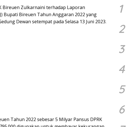
1
K Bireuen Zulkarnaini terhadap Laporan
) Bupati Bireuen Tahun Anggaran 2022 yang
Gedung Dewan setempat pada Selasa 13 Juni 2023.
2
3
4
5
6
euen Tahun 2022 sebesar 5 Milyar Pansus DPRK
795.000 digunakan untuk membayar kekurangan