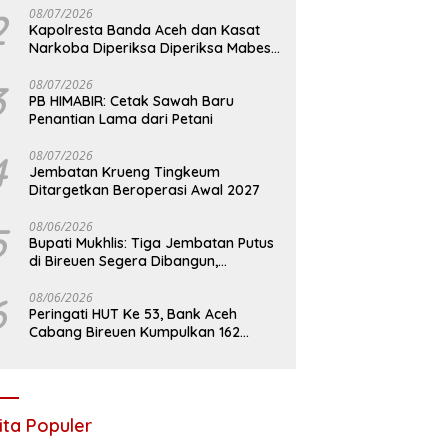
2
08/07/2026
Kapolresta Banda Aceh dan Kasat
Narkoba Diperiksa Diperiksa Mabes
Polri, Kasus Apa?
3
08/07/2026
PB HIMABIR: Cetak Sawah Baru
Penantian Lama dari Petani
4
08/07/2026
Jembatan Krueng Tingkeum
Ditargetkan Beroperasi Awal 2027
5
08/06/2026
Bupati Mukhlis: Tiga Jembatan Putus
di Bireuen Segera Dibangun,
Anggaran Capai 500 M
6
08/06/2026
Peringati HUT Ke 53, Bank Aceh
Cabang Bireuen Kumpulkan 162
Kantong Darah
ita Populer