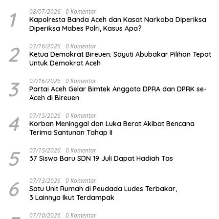
1
08/07/2026
0 Komentar
Kapolresta Banda Aceh dan Kasat Narkoba Diperiksa
Diperiksa Mabes Polri, Kasus Apa?
2
07/16/2026
0 Komentar
Ketua Demokrat Bireuen: Sayuti Abubakar Pilihan Tepat
Untuk Demokrat Aceh
3
07/16/2026
0 Komentar
Partai Aceh Gelar Bimtek Anggota DPRA dan DPRK se-
Aceh di Bireuen
4
07/15/2026
0 Komentar
Korban Meninggal dan Luka Berat Akibat Bencana
Terima Santunan Tahap II
5
07/15/2026
0 Komentar
37 Siswa Baru SDN 19 Juli Dapat Hadiah Tas
6
07/13/2026
0 Komentar
Satu Unit Rumah di Peudada Ludes Terbakar,
3 Lainnya Ikut Terdampak
07/10/2026
0 Komentar