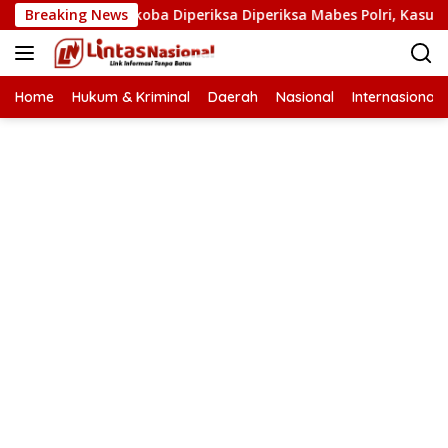
Langsung
Kasat Narkoba Diperiksa Diperiksa Mabes Polri, Kasus Apa?
Breaking News
ke
konten
Home
Hukum & Kriminal
Daerah
Nasional
Internasional