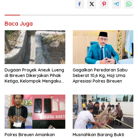
Baca Juga
Dugaan Proyek Aneuk Lueng
Gagalkan Peredaran Sabu
di Bireuen Dikerjakan Pihak
Seberat 10,6 Kg, Haji Uma
Ketiga, Kelompok Mengaku
Apresiasi Polres Bireuen
Hanya Terima 10 Juta
Polres Bireuen Amankan
Musnahkan Barang Bukti