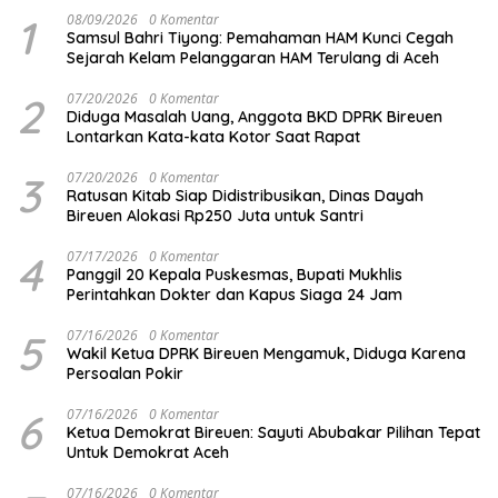
1
08/09/2026
0 Komentar
Samsul Bahri Tiyong: Pemahaman HAM Kunci Cegah
Sejarah Kelam Pelanggaran HAM Terulang di Aceh
2
07/20/2026
0 Komentar
Diduga Masalah Uang, Anggota BKD DPRK Bireuen
Lontarkan Kata-kata Kotor Saat Rapat
3
07/20/2026
0 Komentar
Ratusan Kitab Siap Didistribusikan, Dinas Dayah
Bireuen Alokasi Rp250 Juta untuk Santri
4
07/17/2026
0 Komentar
Panggil 20 Kepala Puskesmas, Bupati Mukhlis
Perintahkan Dokter dan Kapus Siaga 24 Jam
5
07/16/2026
0 Komentar
Wakil Ketua DPRK Bireuen Mengamuk, Diduga Karena
Persoalan Pokir
6
07/16/2026
0 Komentar
Ketua Demokrat Bireuen: Sayuti Abubakar Pilihan Tepat
Untuk Demokrat Aceh
07/16/2026
0 Komentar