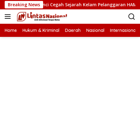
Langsung
HAM Kunci Cegah Sejarah Kelam Pelanggaran HAM Terulang di
Breaking News
ke
konten
Home
Hukum & Kriminal
Daerah
Nasional
Internasional