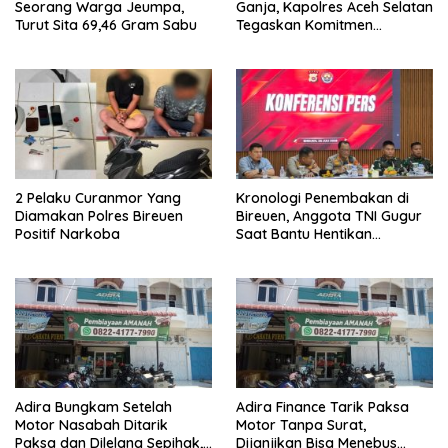
Seorang Warga Jeumpa,
Ganja, Kapolres Aceh Selatan
Turut Sita 69,46 Gram Sabu
Tegaskan Komitmen
Berantas Narkoba
2 Pelaku Curanmor Yang
Kronologi Penembakan di
Diamakan Polres Bireuen
Bireuen, Anggota TNI Gugur
Positif Narkoba
Saat Bantu Hentikan
Kendaraan Tersangka
Narkoba
Adira Bungkam Setelah
Adira Finance Tarik Paksa
Motor Nasabah Ditarik
Motor Tanpa Surat,
Paksa dan Dilelang Sepihak,
Dijanjikan Bisa Menebus