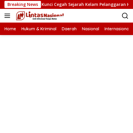
Langsung
man HAM Kunci Cegah Sejarah Kelam Pelanggaran HAM Terulang
Breaking News
ke
konten
Home
Hukum & Kriminal
Daerah
Nasional
Internasional