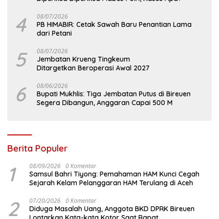
4
08/07/2026
PB HIMABIR: Cetak Sawah Baru Penantian Lama
dari Petani
5
08/07/2026
Jembatan Krueng Tingkeum
Ditargetkan Beroperasi Awal 2027
6
08/06/2026
Bupati Mukhlis: Tiga Jembatan Putus di Bireuen
Segera Dibangun, Anggaran Capai 500 M
Berita Populer
1
08/09/2026
0 Komentar
Samsul Bahri Tiyong: Pemahaman HAM Kunci Cegah
Sejarah Kelam Pelanggaran HAM Terulang di Aceh
2
07/20/2026
0 Komentar
Diduga Masalah Uang, Anggota BKD DPRK Bireuen
Lontarkan Kata-kata Kotor Saat Rapat