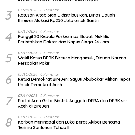
3
07/20/2026
0 Komentar
Ratusan Kitab Siap Didistribusikan, Dinas Dayah
Bireuen Alokasi Rp250 Juta untuk Santri
4
07/17/2026
0 Komentar
Panggil 20 Kepala Puskesmas, Bupati Mukhlis
Perintahkan Dokter dan Kapus Siaga 24 Jam
5
07/16/2026
0 Komentar
Wakil Ketua DPRK Bireuen Mengamuk, Diduga Karena
Persoalan Pokir
6
07/16/2026
0 Komentar
Ketua Demokrat Bireuen: Sayuti Abubakar Pilihan Tepat
Untuk Demokrat Aceh
7
07/16/2026
0 Komentar
Partai Aceh Gelar Bimtek Anggota DPRA dan DPRK se-
Aceh di Bireuen
8
07/15/2026
0 Komentar
Korban Meninggal dan Luka Berat Akibat Bencana
Terima Santunan Tahap II