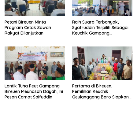
Petani Bireuen Minta
Raih Suara Terbanyak,
Program Cetak Sawah
Syafruddin Terpilih Sebagai
Rakyat Dilanjutkan
Keuchik Gampong
Geulanggang Baro
Lantik Tuha Peut Gampong
Pertama di Bireuen,
Bireuen Meunasah Dayah, Ini
Pemilihan Keuchik
Pesan Camat Saifuddin
Geulanggang Baro Siapkan
Doorprize Sepeda Listrik