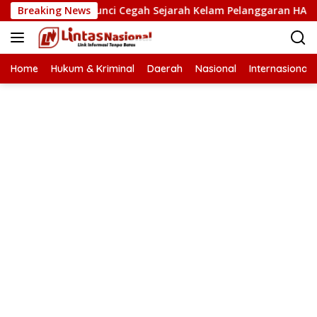
Langsung
n HAM Kunci Cegah Sejarah Kelam Pelanggaran HAM Terulang d
Breaking News
ke
konten
Home
Hukum & Kriminal
Daerah
Nasional
Internasional