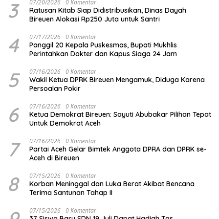
3
07/20/2026
0 Komentar
Ratusan Kitab Siap Didistribusikan, Dinas Dayah
Bireuen Alokasi Rp250 Juta untuk Santri
4
07/17/2026
0 Komentar
Panggil 20 Kepala Puskesmas, Bupati Mukhlis
Perintahkan Dokter dan Kapus Siaga 24 Jam
5
07/16/2026
0 Komentar
Wakil Ketua DPRK Bireuen Mengamuk, Diduga Karena
Persoalan Pokir
6
07/16/2026
0 Komentar
Ketua Demokrat Bireuen: Sayuti Abubakar Pilihan Tepat
Untuk Demokrat Aceh
7
07/16/2026
0 Komentar
Partai Aceh Gelar Bimtek Anggota DPRA dan DPRK se-
Aceh di Bireuen
8
07/15/2026
0 Komentar
Korban Meninggal dan Luka Berat Akibat Bencana
Terima Santunan Tahap II
9
07/15/2026
0 Komentar
37 Siswa Baru SDN 19 Juli Dapat Hadiah Tas