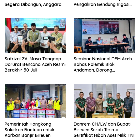
Pengaliran Bendung Irigasi
Segera Dibangun, Anggaran
Pante Lhoong
Capai 500 M
Safrizal ZA: Masa Tanggap
Seminar Nasional DEM Aceh
Darurat Bencana Aceh Resmi
Bahas Polemik Blok
Berakhir 30 Juli
Andaman, Dorong
Percepatan Investasi dan
Hilirisasi
Pemerintah Hongkong
Danrem 011/LW dan Bupati
Salurkan Bantuan untuk
Bireuen Serah Terima
Korban Banjir Bireuen
Sertifikat Hibah Aset Milik TNI