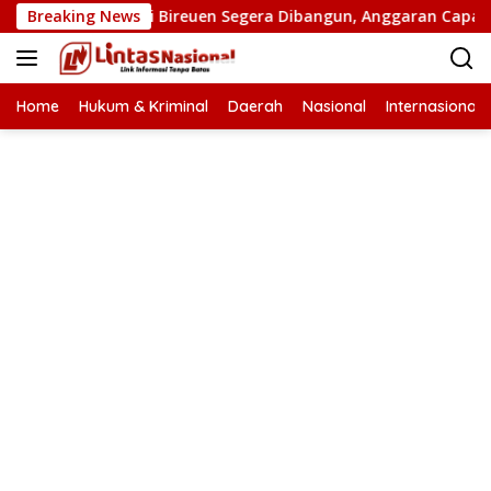
Langsung
n Putus di Bireuen Segera Dibangun, Anggaran Capai 500 M
Breaking News
ke
konten
Home
Hukum & Kriminal
Daerah
Nasional
Internasional