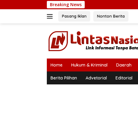
Langsung
Breaking News
ke
konten
Pasang Iklan
Nonton Berita
Home
Hukum & Kriminal
Daerah
Berita Pilihan
Advetorial
Editorial