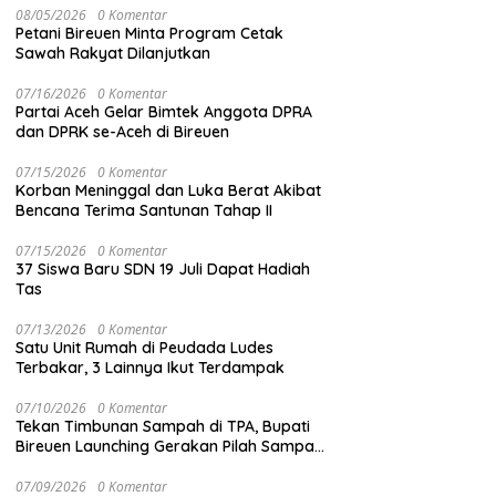
08/05/2026
0 Komentar
Petani Bireuen Minta Program Cetak
Sawah Rakyat Dilanjutkan
07/16/2026
0 Komentar
Partai Aceh Gelar Bimtek Anggota DPRA
dan DPRK se-Aceh di Bireuen
07/15/2026
0 Komentar
Korban Meninggal dan Luka Berat Akibat
Bencana Terima Santunan Tahap II
07/15/2026
0 Komentar
37 Siswa Baru SDN 19 Juli Dapat Hadiah
Tas
07/13/2026
0 Komentar
Satu Unit Rumah di Peudada Ludes
Terbakar, 3 Lainnya Ikut Terdampak
07/10/2026
0 Komentar
Tekan Timbunan Sampah di TPA, Bupati
Bireuen Launching Gerakan Pilah Sampah
dari Sumber
07/09/2026
0 Komentar