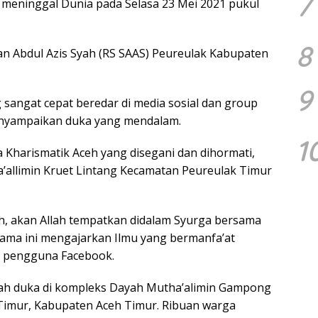
7
g meninggal Dunia pada Selasa 23 Mei 2021 pukul
8
an Abdul Azis Syah (RS SAAS) Peureulak Kabupaten
9
sangat cepat beredar di media sosial dan group
nyampaikan duka yang mendalam.
1
Kharismatik Aceh yang disegani dan dihormati,
’allimin Kruet Lintang Kecamatan Peureulak Timur
h, akan Allah tempatkan didalam Syurga bersama
elama ini mengajarkan Ilmu yang bermanfa’at
tu pengguna Facebook.
h duka di kompleks Dayah Mutha’alimin Gampong
Timur, Kabupaten Aceh Timur. Ribuan warga