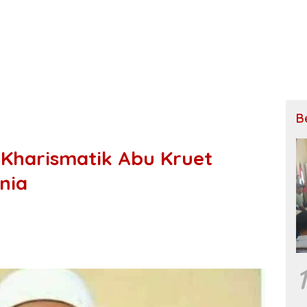
B
Kharismatik Abu Kruet
nia
1