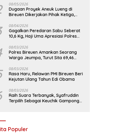
2
08/05/2026
Dugaan Proyek Aneuk Lueng di
Bireuen Dikerjakan Pihak Ketiga,
Kelompok Mengaku Hanya Terima 10
Juta
3
08/04/2026
Gagalkan Peredaran Sabu Seberat
10,6 Kg, Haji Uma Apresiasi Polres
Bireuen
4
08/03/2026
Polres Bireuen Amankan Seorang
Warga Jeumpa, Turut Sita 69,46
Gram Sabu
5
08/03/2026
Rasa Haru, Relawan PMI Bireuen Beri
Kejutan Ulang Tahun Edi Obama
6
08/03/2026
Raih Suara Terbanyak, Syafruddin
Terpilih Sebagai Keuchik Gampong
Geulanggang Baro
ita Populer