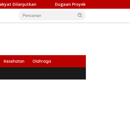
an
Dugaan Proyek Aneuk Lueng di Bireuen Dikerjakan P
Kesehatan
Olahraga