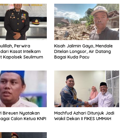
ulillah, Perwira
Kisah Jalimin Gayo, Mendale
dari Kasat Intelkam
Ditelan Longsor, Air Datang
at Kapolsek Seulimum
Bagai Kuda Pacu
I Bireuen Nyatakan
Machfud Azhari Ditunjuk Jadi
agai Calon Ketua KNPI
Wakil Dekan II FIKES UMMAH