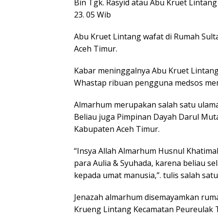
Bin Tgk. Rasyid atau Abu Kruet Lintan
23. 05 Wib
Abu Kruet Lintang wafat di Rumah Sult
Aceh Timur.
Kabar meninggalnya Abu Kruet Lintang 
Whastap ribuan pengguna medsos me
Almarhum merupakan salah satu ulama 
Beliau juga Pimpinan Dayah Darul Muta
Kabupaten Aceh Timur.
“Insya Allah Almarhum Husnul Khatima
para Aulia & Syuhada, karena beliau s
kepada umat manusia,”. tulis salah sa
Jenazah almarhum disemayamkan ruma
Krueng Lintang Kecamatan Peureulak 