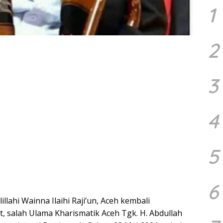
1
2
3
4
5
6
lahi Wainna Ilaihi Raji’un, Aceh kembali
 salah Ulama Kharismatik Aceh Tgk. H. Abdullah