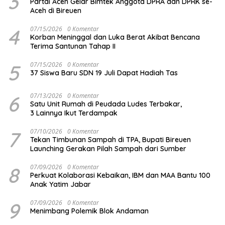
3
Partai Aceh Gelar Bimtek Anggota DPRA dan DPRK se-
Aceh di Bireuen
4
07/15/2026
0 Komentar
Korban Meninggal dan Luka Berat Akibat Bencana
Terima Santunan Tahap II
5
07/15/2026
0 Komentar
37 Siswa Baru SDN 19 Juli Dapat Hadiah Tas
6
07/13/2026
0 Komentar
Satu Unit Rumah di Peudada Ludes Terbakar,
3 Lainnya Ikut Terdampak
7
07/10/2026
0 Komentar
Tekan Timbunan Sampah di TPA, Bupati Bireuen
Launching Gerakan Pilah Sampah dari Sumber
8
07/09/2026
0 Komentar
Perkuat Kolaborasi Kebaikan, IBM dan MAA Bantu 100
Anak Yatim Jabar
9
07/09/2026
0 Komentar
Menimbang Polemik Blok Andaman