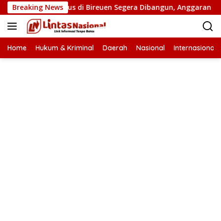
Langsung
Jembatan Putus di Bireuen Segera Dibangun, Anggaran Capai 500
Breaking News
ke
konten
Home
Hukum & Kriminal
Daerah
Nasional
Internasional