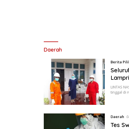
Daerah
Berita Pil
Seluru
Lampri
LINTAS NA
tinggal d
Daerah
0
Tes Sw