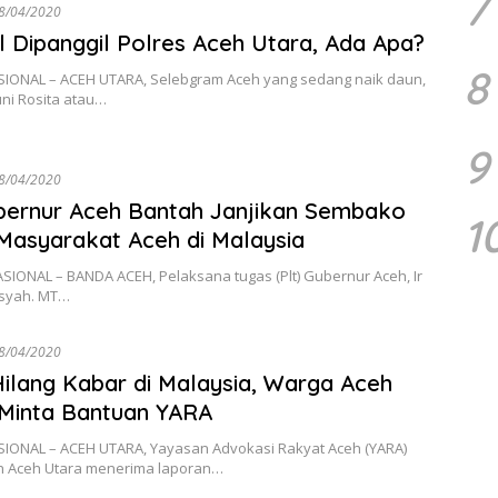
7
8/04/2020
l Dipanggil Polres Aceh Utara, Ada Apa?
8
SIONAL – ACEH UTARA, Selebgram Aceh yang sedang naik daun,
ni Rosita atau…
9
8/04/2020
bernur Aceh Bantah Janjikan Sembako
1
Masyarakat Aceh di Malaysia
SIONAL – BANDA ACEH, Pelaksana tugas (Plt) Gubernur Aceh, Ir
nsyah. MT…
8/04/2020
ilang Kabar di Malaysia, Warga Aceh
Minta Bantuan YARA
SIONAL – ACEH UTARA, Yayasan Advokasi Rakyat Aceh (YARA)
n Aceh Utara menerima laporan…