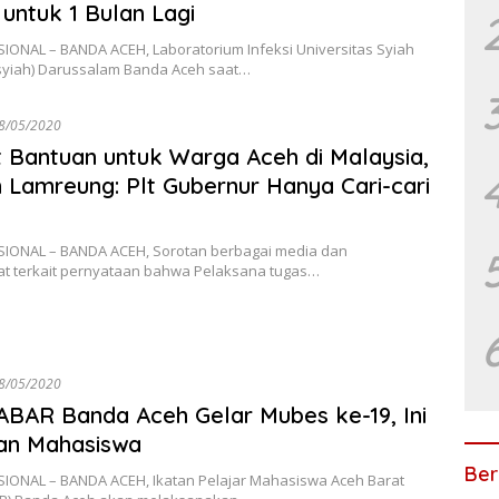
untuk 1 Bulan Lagi
IONAL – BANDA ACEH, Laboratorium Infeksi Universitas Syiah
syiah) Darussalam Banda Aceh saat…
8/05/2020
t Bantuan untuk Warga Aceh di Malaysia,
Lamreung: Plt Gubernur Hanya Cari-cari
SIONAL – BANDA ACEH, Sorotan berbagai media dan
t terkait pernyataan bahwa Pelaksana tugas…
8/05/2020
BAR Banda Aceh Gelar Mubes ke-19, Ini
an Mahasiswa
Ber
SIONAL – BANDA ACEH, Ikatan Pelajar Mahasiswa Aceh Barat