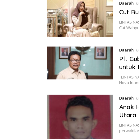
Daerah
0
Cut Bu
LINTAS NA
Cut Wahyu
Daerah
0
Plt Gu
untuk 
LINTAS NA
Nova Iria
Daerah
0
Anak H
Utara 
LINTAS NA
perwakila