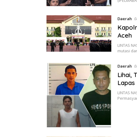
(IPELMABA
Daerah
0
Kapolr
Aceh
LINTAS NA
mutasi da
Daerah
0
Lihai,
Lapas
LINTAS NA
Permasyar