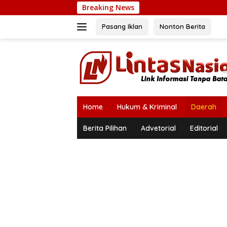
Langsung
Breaking News
ke
konten
Pasang Iklan
Nonton Berita
Home
Hukum & Kriminal
Daerah
Berita Pilihan
Advetorial
Editorial