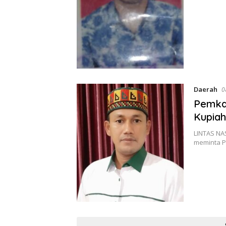
Daerah
0
Pemkab
Kupia
LINTAS NA
meminta P