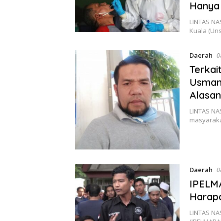
Hanya 
LINTAS NAS
Kuala (Un
Daerah
0
Terkai
Usman 
Alasan
LINTAS NA
masyaraka
Daerah
0
IPELMA
Harap
LINTAS NA