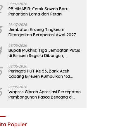
2
08/07/2026
PB HIMABIR: Cetak Sawah Baru
Penantian Lama dari Petani
3
08/07/2026
Jembatan Krueng Tingkeum
Ditargetkan Beroperasi Awal 2027
4
08/06/2026
Bupati Mukhlis: Tiga Jembatan Putus
di Bireuen Segera Dibangun,
Anggaran Capai 500 M
5
08/06/2026
Peringati HUT Ke 53, Bank Aceh
Cabang Bireuen Kumpulkan 162
Kantong Darah
6
08/06/2026
Wapres Gibran Apresiasi Percepatan
Pembangunan Pasca Bencana di
Bireuen
ita Populer