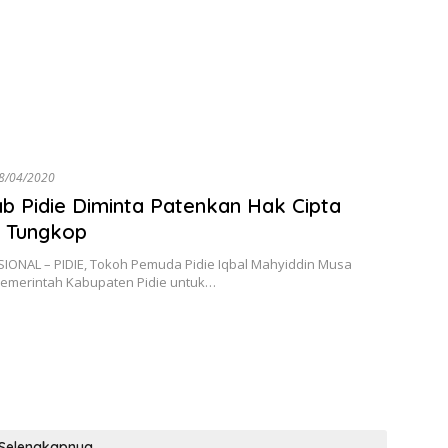
8/04/2020
 Pidie Diminta Patenkan Hak Cipta
h Tungkop
SIONAL – PIDIE, Tokoh Pemuda Pidie Iqbal Mahyiddin Musa
emerintah Kabupaten Pidie untuk…
Selengkapnya