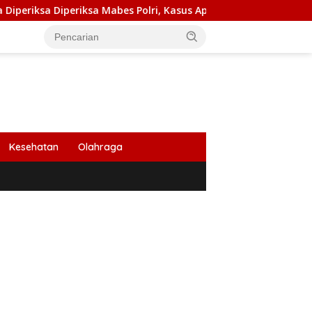
Diperiksa Mabes Polri, Kasus Apa?
PB HIMABIR: Cetak S
Kesehatan
Olahraga