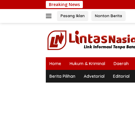
Langsung
Breaking News
ke
konten
Pasang Iklan
Nonton Berita
Home
Hukum & Kriminal
Daerah
Berita Pilihan
Advetorial
Editorial