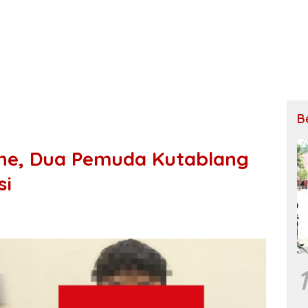
B
ine, Dua Pemuda Kutablang
si
1