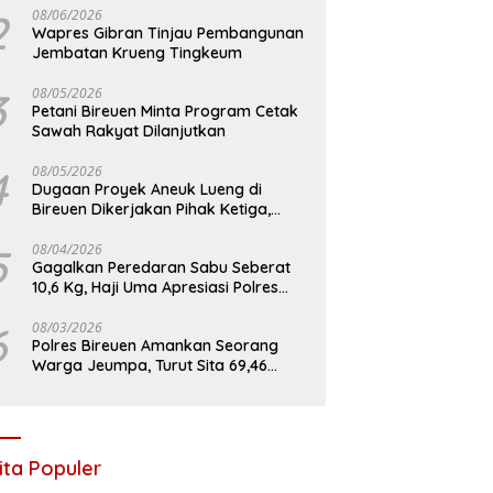
2
08/06/2026
Wapres Gibran Tinjau Pembangunan
Jembatan Krueng Tingkeum
3
08/05/2026
Petani Bireuen Minta Program Cetak
Sawah Rakyat Dilanjutkan
4
08/05/2026
Dugaan Proyek Aneuk Lueng di
Bireuen Dikerjakan Pihak Ketiga,
Kelompok Mengaku Hanya Terima 10
Juta
5
08/04/2026
Gagalkan Peredaran Sabu Seberat
10,6 Kg, Haji Uma Apresiasi Polres
Bireuen
6
08/03/2026
Polres Bireuen Amankan Seorang
Warga Jeumpa, Turut Sita 69,46
Gram Sabu
ita Populer