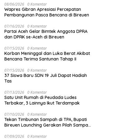
08/06/2026
0 Komentar
Wapres Gibran Apresiasi Percepatan
Pembangunan Pasca Bencana di Bireuen
07/16/2026
0 Komentar
Partai Aceh Gelar Bimtek Anggota DPRA
dan DPRK se-Aceh di Bireuen
07/15/2026
0 Komentar
Korban Meninggal dan Luka Berat Akibat
Bencana Terima Santunan Tahap II
07/15/2026
0 Komentar
37 Siswa Baru SDN 19 Juli Dapat Hadiah
Tas
07/13/2026
0 Komentar
Satu Unit Rumah di Peudada Ludes
Terbakar, 3 Lainnya Ikut Terdampak
07/10/2026
0 Komentar
Tekan Timbunan Sampah di TPA, Bupati
Bireuen Launching Gerakan Pilah Sampah
dari Sumber
07/09/2026
0 Komentar