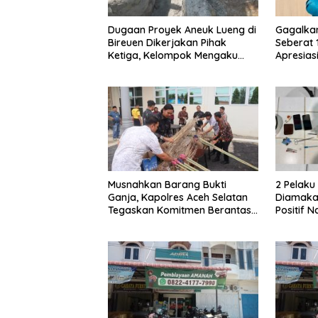
Dugaan Proyek Aneuk Lueng di
Gagalka
Bireuen Dikerjakan Pihak
Seberat 
Ketiga, Kelompok Mengaku
Apresiasi
Hanya Terima 10 Juta
Musnahkan Barang Bukti
2 Pelak
Ganja, Kapolres Aceh Selatan
Diamakan
Tegaskan Komitmen Berantas
Positif 
Narkoba