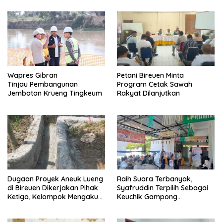
Wapres Gibran
Petani Bireuen Minta
Tinjau Pembangunan
Program Cetak Sawah
Jembatan Krueng Tingkeum
Rakyat Dilanjutkan
Dugaan Proyek Aneuk Lueng
Raih Suara Terbanyak,
di Bireuen Dikerjakan Pihak
Syafruddin Terpilih Sebagai
Ketiga, Kelompok Mengaku
Keuchik Gampong
Hanya Terima 10 Juta
Geulanggang Baro