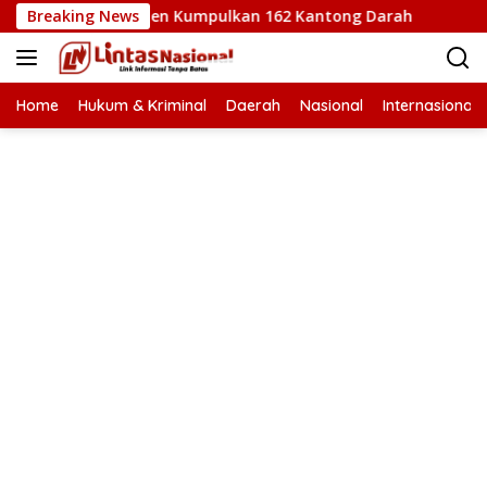
Langsung
abang Bireuen Kumpulkan 162 Kantong Darah
Breaking News
Wapres Gib
ke
konten
Home
Hukum & Kriminal
Daerah
Nasional
Internasional