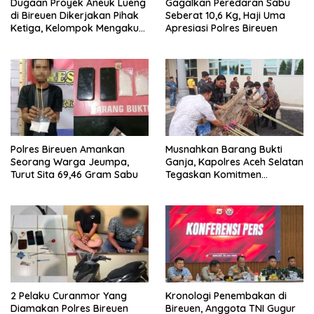
Dugaan Proyek Aneuk Lueng
Gagalkan Peredaran Sabu
di Bireuen Dikerjakan Pihak
Seberat 10,6 Kg, Haji Uma
Ketiga, Kelompok Mengaku
Apresiasi Polres Bireuen
Hanya Terima 10 Juta
Polres Bireuen Amankan
Musnahkan Barang Bukti
Seorang Warga Jeumpa,
Ganja, Kapolres Aceh Selatan
Turut Sita 69,46 Gram Sabu
Tegaskan Komitmen
Berantas Narkoba
2 Pelaku Curanmor Yang
Kronologi Penembakan di
Diamakan Polres Bireuen
Bireuen, Anggota TNI Gugur