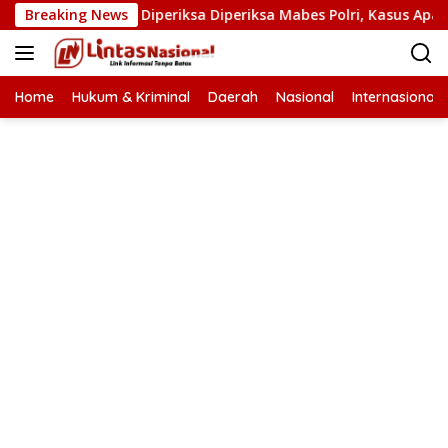
Langsung
arkoba Diperiksa Diperiksa Mabes Polri, Kasus Apa?
Breaking News
PB
ke
konten
Home
Hukum & Kriminal
Daerah
Nasional
Internasional