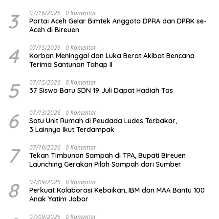
3
07/16/2026
0 Komentar
Partai Aceh Gelar Bimtek Anggota DPRA dan DPRK se-
Aceh di Bireuen
4
07/15/2026
0 Komentar
Korban Meninggal dan Luka Berat Akibat Bencana
Terima Santunan Tahap II
5
07/15/2026
0 Komentar
37 Siswa Baru SDN 19 Juli Dapat Hadiah Tas
6
07/13/2026
0 Komentar
Satu Unit Rumah di Peudada Ludes Terbakar,
3 Lainnya Ikut Terdampak
7
07/10/2026
0 Komentar
Tekan Timbunan Sampah di TPA, Bupati Bireuen
Launching Gerakan Pilah Sampah dari Sumber
8
07/09/2026
0 Komentar
Perkuat Kolaborasi Kebaikan, IBM dan MAA Bantu 100
Anak Yatim Jabar
07/09/2026
0 Komentar