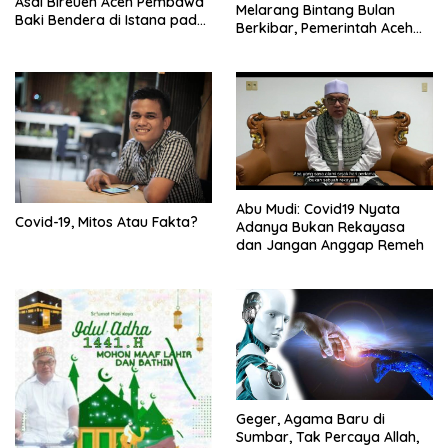
Asal Bireuen Aceh Pembawa
Melarang Bintang Bulan
Baki Bendera di Istana pada
Berkibar, Pemerintah Aceh
HUT RI ke 75
Harus Bertanggungjawab
Abu Mudi: Covid19 Nyata
Covid-19, Mitos Atau Fakta?
Adanya Bukan Rekayasa
dan Jangan Anggap Remeh
Geger, Agama Baru di
Sumbar, Tak Percaya Allah,