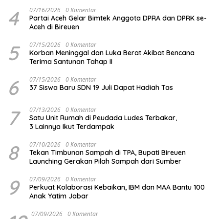
4
07/16/2026
0 Komentar
Partai Aceh Gelar Bimtek Anggota DPRA dan DPRK se-
Aceh di Bireuen
5
07/15/2026
0 Komentar
Korban Meninggal dan Luka Berat Akibat Bencana
Terima Santunan Tahap II
6
07/15/2026
0 Komentar
37 Siswa Baru SDN 19 Juli Dapat Hadiah Tas
7
07/13/2026
0 Komentar
Satu Unit Rumah di Peudada Ludes Terbakar,
3 Lainnya Ikut Terdampak
8
07/10/2026
0 Komentar
Tekan Timbunan Sampah di TPA, Bupati Bireuen
Launching Gerakan Pilah Sampah dari Sumber
9
07/09/2026
0 Komentar
Perkuat Kolaborasi Kebaikan, IBM dan MAA Bantu 100
Anak Yatim Jabar
07/09/2026
0 Komentar