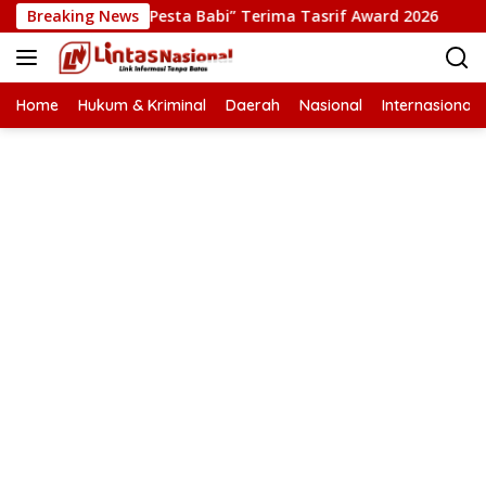
Langsung
duksi Film “Pesta Babi” Terima Tasrif Award 2026
Breaking News
Kapol
ke
konten
Home
Hukum & Kriminal
Daerah
Nasional
Internasional