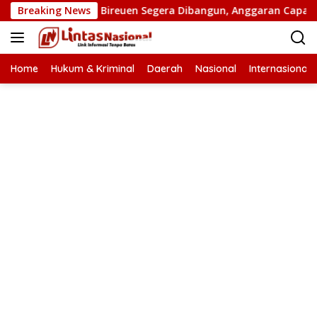
Langsung
an Putus di Bireuen Segera Dibangun, Anggaran Capai 500 M
Breaking News
ke
konten
Home
Hukum & Kriminal
Daerah
Nasional
Internasional