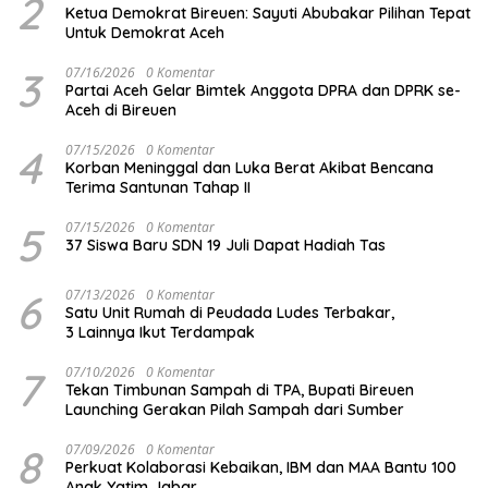
2
Ketua Demokrat Bireuen: Sayuti Abubakar Pilihan Tepat
Untuk Demokrat Aceh
3
07/16/2026
0 Komentar
Partai Aceh Gelar Bimtek Anggota DPRA dan DPRK se-
Aceh di Bireuen
4
07/15/2026
0 Komentar
Korban Meninggal dan Luka Berat Akibat Bencana
Terima Santunan Tahap II
5
07/15/2026
0 Komentar
37 Siswa Baru SDN 19 Juli Dapat Hadiah Tas
6
07/13/2026
0 Komentar
Satu Unit Rumah di Peudada Ludes Terbakar,
3 Lainnya Ikut Terdampak
7
07/10/2026
0 Komentar
Tekan Timbunan Sampah di TPA, Bupati Bireuen
Launching Gerakan Pilah Sampah dari Sumber
8
07/09/2026
0 Komentar
Perkuat Kolaborasi Kebaikan, IBM dan MAA Bantu 100
Anak Yatim Jabar