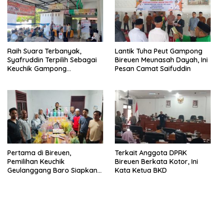
Raih Suara Terbanyak,
Lantik Tuha Peut Gampong
Syafruddin Terpilih Sebagai
Bireuen Meunasah Dayah, Ini
Keuchik Gampong
Pesan Camat Saifuddin
Geulanggang Baro
Pertama di Bireuen,
Terkait Anggota DPRK
Pemilihan Keuchik
Bireuen Berkata Kotor, Ini
Geulanggang Baro Siapkan
Kata Ketua BKD
Doorprize Sepeda Listrik