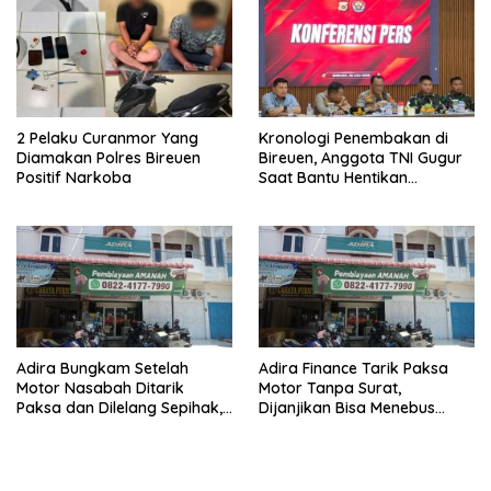
2 Pelaku Curanmor Yang
Kronologi Penembakan di
Diamakan Polres Bireuen
Bireuen, Anggota TNI Gugur
Positif Narkoba
Saat Bantu Hentikan
Kendaraan Tersangka
Narkoba
Adira Bungkam Setelah
Adira Finance Tarik Paksa
Motor Nasabah Ditarik
Motor Tanpa Surat,
Paksa dan Dilelang Sepihak,
Dijanjikan Bisa Menebus
Terancam Dilaporkan ke
Ternyata Sudah Dilelang
Polisi