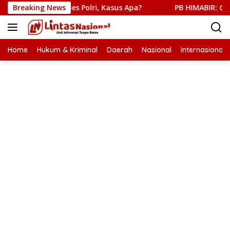
Langsung
eriksa Mabes Polri, Kasus Apa?
Breaking News
PB HIMABIR: Cetak Saw
ke
konten
Home
Hukum & Kriminal
Daerah
Nasional
Internasional