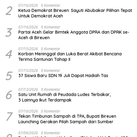
2
07/16/2026
0 Komentar
Ketua Demokrat Bireuen: Sayuti Abubakar Pilihan Tepat
Untuk Demokrat Aceh
3
07/16/2026
0 Komentar
Partai Aceh Gelar Bimtek Anggota DPRA dan DPRK se-
Aceh di Bireuen
4
07/15/2026
0 Komentar
Korban Meninggal dan Luka Berat Akibat Bencana
Terima Santunan Tahap II
5
07/15/2026
0 Komentar
37 Siswa Baru SDN 19 Juli Dapat Hadiah Tas
6
07/13/2026
0 Komentar
Satu Unit Rumah di Peudada Ludes Terbakar,
3 Lainnya Ikut Terdampak
7
07/10/2026
0 Komentar
Tekan Timbunan Sampah di TPA, Bupati Bireuen
Launching Gerakan Pilah Sampah dari Sumber
07/09/2026
0 Komentar