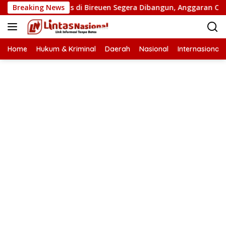
Langsung
embatan Putus di Bireuen Segera Dibangun, Anggaran Capai 500
Breaking News
ke
konten
Home
Hukum & Kriminal
Daerah
Nasional
Internasional