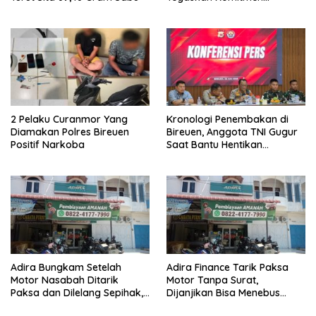
Berantas Narkoba
2 Pelaku Curanmor Yang
Kronologi Penembakan di
Diamakan Polres Bireuen
Bireuen, Anggota TNI Gugur
Positif Narkoba
Saat Bantu Hentikan
Kendaraan Tersangka
Narkoba
Adira Bungkam Setelah
Adira Finance Tarik Paksa
Motor Nasabah Ditarik
Motor Tanpa Surat,
Paksa dan Dilelang Sepihak,
Dijanjikan Bisa Menebus
Terancam Dilaporkan ke
Ternyata Sudah Dilelang