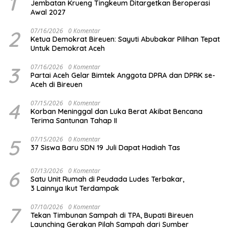
1
Jembatan Krueng Tingkeum Ditargetkan Beroperasi
Awal 2027
2
07/16/2026
0 Komentar
Ketua Demokrat Bireuen: Sayuti Abubakar Pilihan Tepat
Untuk Demokrat Aceh
3
07/16/2026
0 Komentar
Partai Aceh Gelar Bimtek Anggota DPRA dan DPRK se-
Aceh di Bireuen
4
07/15/2026
0 Komentar
Korban Meninggal dan Luka Berat Akibat Bencana
Terima Santunan Tahap II
5
07/15/2026
0 Komentar
37 Siswa Baru SDN 19 Juli Dapat Hadiah Tas
6
07/13/2026
0 Komentar
Satu Unit Rumah di Peudada Ludes Terbakar,
3 Lainnya Ikut Terdampak
7
07/10/2026
0 Komentar
Tekan Timbunan Sampah di TPA, Bupati Bireuen
Launching Gerakan Pilah Sampah dari Sumber