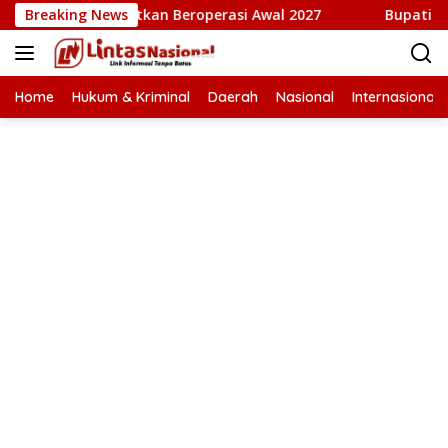
Langsung
m Ditargetkan Beroperasi Awal 2027
Breaking News
Bupati Mukhlis: 
ke
konten
Home
Hukum & Kriminal
Daerah
Nasional
Internasional