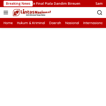
Langsung
 Lolos Ke Final Piala Dandim Bireuen
Breaking News
Samsul Bahri Ti
ke
konten
Home
Hukum & Kriminal
Daerah
Nasional
Internasional