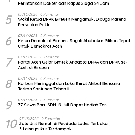
Perintahkan Dokter dan Kapus Siaga 24 Jam
5
07/16/2026
0 Komentar
Wakil Ketua DPRK Bireuen Mengamuk, Diduga Karena
Persoalan Pokir
6
07/16/2026
0 Komentar
Ketua Demokrat Bireuen: Sayuti Abubakar Pilihan Tepat
Untuk Demokrat Aceh
7
07/16/2026
0 Komentar
Partai Aceh Gelar Bimtek Anggota DPRA dan DPRK se-
Aceh di Bireuen
8
07/15/2026
0 Komentar
Korban Meninggal dan Luka Berat Akibat Bencana
Terima Santunan Tahap II
9
07/15/2026
0 Komentar
37 Siswa Baru SDN 19 Juli Dapat Hadiah Tas
10
07/13/2026
0 Komentar
Satu Unit Rumah di Peudada Ludes Terbakar,
3 Lainnya Ikut Terdampak