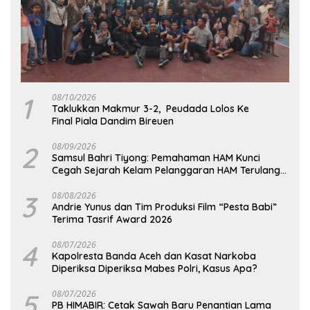
1
08/10/2026
Taklukkan Makmur 3-2, Peudada Lolos Ke
Final Piala Dandim Bireuen
2
08/09/2026
Samsul Bahri Tiyong: Pemahaman HAM Kunci
Cegah Sejarah Kelam Pelanggaran HAM Terulang
di Aceh
3
08/08/2026
Andrie Yunus dan Tim Produksi Film “Pesta Babi”
Terima Tasrif Award 2026
4
08/07/2026
Kapolresta Banda Aceh dan Kasat Narkoba
Diperiksa Diperiksa Mabes Polri, Kasus Apa?
5
08/07/2026
PB HIMABIR: Cetak Sawah Baru Penantian Lama