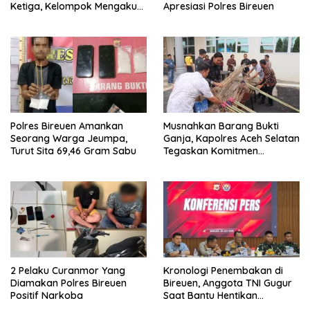
Ketiga, Kelompok Mengaku
Apresiasi Polres Bireuen
Hanya Terima 10 Juta
Polres Bireuen Amankan
Musnahkan Barang Bukti
Seorang Warga Jeumpa,
Ganja, Kapolres Aceh Selatan
Turut Sita 69,46 Gram Sabu
Tegaskan Komitmen
Berantas Narkoba
2 Pelaku Curanmor Yang
Kronologi Penembakan di
Diamakan Polres Bireuen
Bireuen, Anggota TNI Gugur
Positif Narkoba
Saat Bantu Hentikan
Kendaraan Tersangka